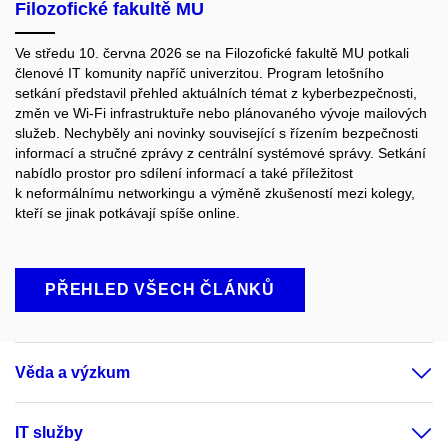
Filozofické fakultě MU
Ve středu 10. června 2026 se na Filozofické fakultě MU potkali
členové IT komunity napříč univerzitou. Program letošního
setkání představil přehled aktuálních témat z kyberbezpečnosti,
změn ve Wi‑Fi infrastruktuře nebo plánovaného vývoje mailových
služeb. Nechyběly ani novinky související s řízením bezpečnosti
informací a stručné zprávy z centrální systémové správy. Setkání
nabídlo prostor pro sdílení informací a také příležitost
k neformálnímu networkingu a výměně zkušeností mezi kolegy,
kteří se jinak potkávají spíše online.
PŘEHLED VŠECH ČLÁNKŮ
Věda a výzkum
IT služby