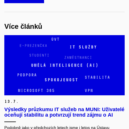
Více článků
13.
7.
Výsledky průzkumu IT služeb na MUNI: Uživatelé
oceňují stabilitu a potvrzují trend zájmu o AI
Podobně jako v předchozích letech jsme i
letos
na Ústavu