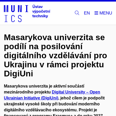
EN
Masarykova univerzita se
podílí na posilování
digitálního vzdělávání pro
Ukrajinu v rámci projektu
DigiUni
Masarykova univerzita je aktivní součástí
mezinárodního projektu
Digital University – Open
Ukrainian Initiative (DigiUni)
, jehož cílem je podpořit
ukrajinské vysoké školy při budování moderního
digitálního vzdělávacího ekosystému. Projekt je
financovaný z programu
Erasmus+
a do roku 2027