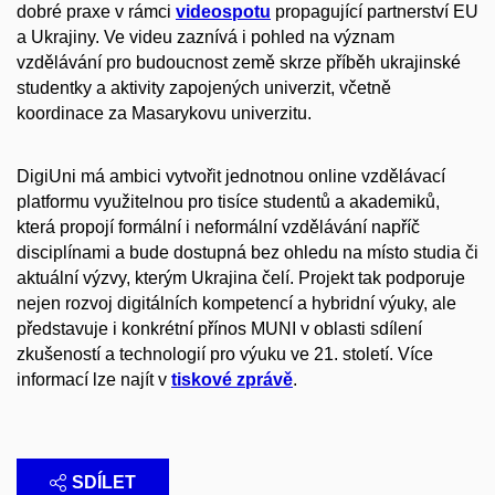
dobré praxe v rámci
videospotu
propagující partnerství EU
a Ukrajiny. Ve videu zaznívá i pohled na význam
vzdělávání pro budoucnost země skrze příběh ukrajinské
studentky a aktivity zapojených univerzit, včetně
koordinace za Masarykovu univerzitu.
DigiUni má ambici vytvořit jednotnou online vzdělávací
platformu využitelnou pro tisíce studentů a akademiků,
která propojí formální i neformální vzdělávání napříč
disciplínami a bude dostupná bez ohledu na místo studia či
aktuální výzvy, kterým Ukrajina čelí. Projekt tak podporuje
nejen rozvoj digitálních kompetencí a hybridní výuky, ale
představuje i konkrétní přínos MUNI v oblasti sdílení
zkušeností a technologií pro výuku ve 21. století. Více
informací lze najít v
tiskové zprávě
.
SDÍLET