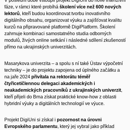
V poslední době vstoupil projekt DigiUni do nové intenzivní
fáze, v rámci které probíhá
školení více než 600 nových
lektorů
, kteří budou koordinovat tvorbu inovativního
digitálního obsahu, organizovat výuku a zajišťovat kvalitu
kurzů na připravované platformě DigiPlatform. Školení
zahrnuje kombinaci samostatného studia odborných
modulů, živých online setkání i následné sdílení zkušeností
přímo na ukrajinských univerzitách.
Masarykova univerzita – a spolu s ní také Ústav výpočetní
techniky – je do projektu zapojena od úplného začátku a
na jaře 2024
přivítala na rektorátu téměř
čtyřicetičlennou delegaci akademických i
neakademických pracovníků z ukrajinských univerzit
,
kteří přijeli do Brna získat praktické know-how z oblasti
hybridní výuky a digitálních technologií ve výuce.
Projekt DigiUni si získal i
pozornost na úrovni
Evropského parlamentu
, který jej vybral jako příklad