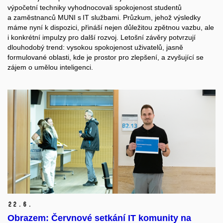
výpočetní techniky
vyhodnocovali
spokojenost
studentů
a
z
aměstnanců
MUNI
s
IT služb
ami
.
Průzkum, jehož výsledky
máme nyní k dispozici,
přináší nejen důležitou zpětnou vazbu, ale
i konkrétní impulzy pro další rozvoj.
Letošní závěry
potvrzují
dlouhodobý trend
:
vysokou spokojenost uživatelů,
j
asně
formulované oblasti, kde je prostor pro zlepšení
,
a zvyšující se
zájem o umělou inteligenci.
22.
6.
Obrazem: Červnové setkání IT komunity na